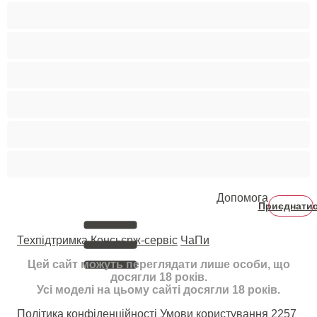
Світлошкірі
Середні груди
Сквірт
Старенькі
Студентки
Фетиш
Допомога
Приєднати
Техпідтримка
Консьєрж-сервіс
ЧаПи
Цей сайт можуть переглядати лише особи, що
досягли 18 років.
Усі моделі на цьому сайті досягли 18 років.
Політика конфіденційності
Умови користування
2257