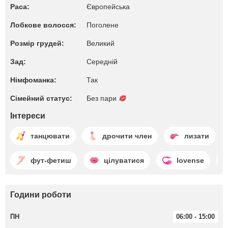
Раса:
Європейська
Лобкове волосся:
Поголене
Розмір грудей:
Великий
Зад:
Середній
Німфоманка:
Так
Сімейний статус:
Без пари
Інтереси
танцювати
дрочити член
лизати
фут-фетиш
цілуватися
lovense
Години роботи
ПН
06:00 - 15:00