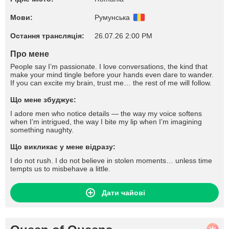
Мови:
Румунська
Остання трансляція:
26.07.26 2:00 PM
Про мене
People say I’m passionate. I love conversations, the kind that
make your mind tingle before your hands even dare to wander.
If you can excite my brain, trust me… the rest of me will follow.
Що мене збуджує:
I adore men who notice details — the way my voice softens
when I’m intrigued, the way I bite my lip when I’m imagining
something naughty.
Що викликає у мене відразу:
I do not rush. I do not believe in stolen moments… unless time
tempts us to misbehave a little.
Дати чайові