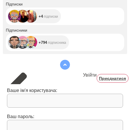
+4
Підписки
+4
підписки
+794
Підписники
+794
підписника
Увійти
Приєднатися
Ваше ім'я користувача:
Ваш пароль: