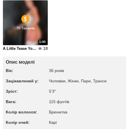
70 Токенів
1:00
18
A Little Tease You Wont Forget
Опис моделі
Вік:
36 років
Зацікавлений у:
Чоловіки, Жiнки, Пари, Транси
Зріст:
5'3"
Вага:
115 фунтів
Колір волосся:
Брюнетка
Колір очей:
Карі