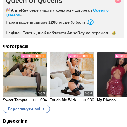
Queen of Queens
AnneRey
бере участь у конкурсі «European
Queen of
Queens
».
Наразі модель займає
1260 місце
(0 балів).
Надішли Токени, щоб наблизити
AnneRey
до
перемоги!
Фотографії
БЕЗКОШТОВНО
БЕЗКОШТОВНО
БЕЗКО
3
4
1004
936
Sweet Temptation
Touch Me With Your Eyes
My Photos
Переглянути всі
Відеокліпи