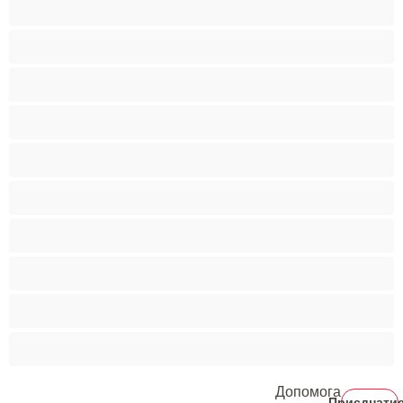
Поголені кицьки
Порнозірки
Руденькі
Світлошкірі
Середні груди
Сквірт
Старенькі
Студентки
Фетиш
Допомога
Приєднати