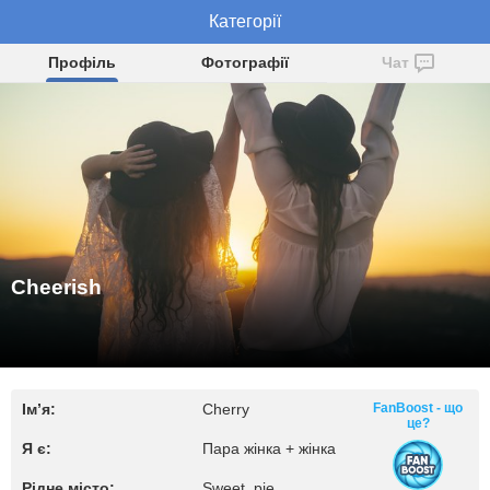
Категорії
Cheerish
Профіль
Фотографії
Чат
Cheerish
Ім’я:
Cherry
FanBoost - що
це?
Я є:
Пара жінка + жінка
Рідне місто:
Sweet, pie