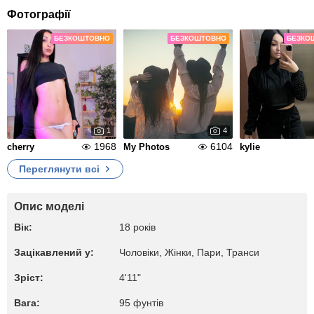
Фотографії
БЕЗКОШТОВНО
БЕЗКОШТОВНО
БЕЗКО
1
4
1968
6104
cherry
My Photos
kylie
Переглянути всі
Опис моделі
Вік:
18 років
Зацікавлений у:
Чоловіки, Жiнки, Пари, Транси
Зріст:
4'11"
Вага:
95 фунтів