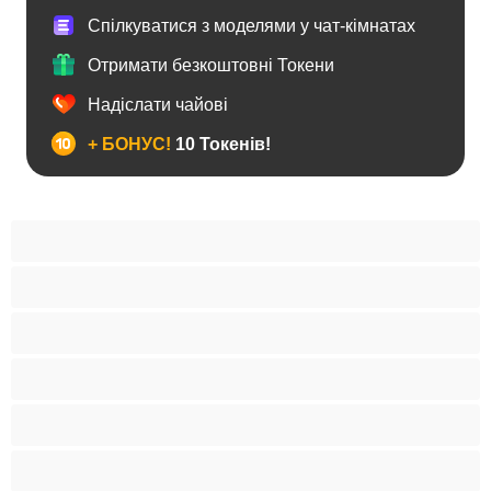
Спілкуватися з моделями у чат-кімнатах
Отримати безкоштовні Токени
Надіслати чайові
+ БОНУС!
10 Токенів!
BBW
Іграшки
Індійки
Азіатки
Анал
Арабки