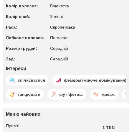
Колір волосся:
Брюнетка
Колір очей:
Зелені
Раса:
Європейська
Лобкове волосся:
Поголене
Розмір грудей:
Середній
Зад:
Середній
Інтереси
спілкуватися
фемдом (жіноче домінування)
танцювати
фут-фетиш
масаж
Меню чайових
Привіт!
1 TKN