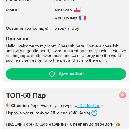
Мови:
american
Французька
Остання трансляція:
5 годин тому
Про мене
Hello, welcome to my room!Cheerish here, i have a cheerish
soul with a gentle heart, sweet-natured and softly joyful, i bieleve
in bringing warmth, sweetness and calm energy into the world,
such as cherries bring to the pie, and sun to the earth.
Дати чайові
ТОП-50 Пар
Cheerish
бере участь у конкурсі «
ТОП-50 Пар
».
Наразі модель займає
25 місце
(648 балів).
Надішли Токени, щоб наблизити
Cheerish
до
перемоги!