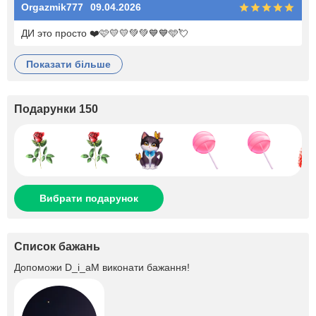
Orgazmik777
09.04.2026
ДИ это просто ❤️🩷💛💛💚💚💙💙🩵💘
показати більше
Подарунки 150
Вибрати подарунок
Список бажань
Допоможи
D_i_aM
виконати бажання!