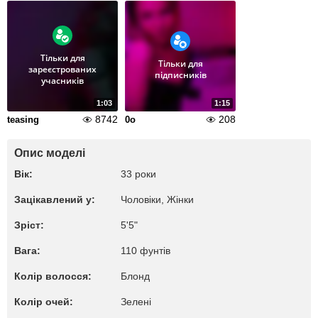
Тільки для
Тільки для
зареєстрованих
підписників
учасників
1:03
1:15
8742
208
teasing
0o
Опис моделі
Вік:
33 роки
Зацікавлений у:
Чоловіки, Жiнки
Зріст:
5'5"
Вага:
110 фунтів
Колір волосся:
Блонд
Колір очей:
Зелені