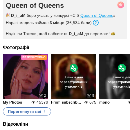
Queen of Queens
D_i_aM
бере участь у конкурсі «CIS
Queen of Queens
».
Наразі модель займає
3 місце
(36,534 бали).
Надішли Токени, щоб наблизити
D_i_aM
до
перемоги!
Фотографії
БЕЗКОШТОВНО
Тільки для
Тільки дл
зареєстрованих
зареєстрова
учасників
учасникі
2
5
45379
675
My Photos
From subscribers.AI :)
mono
Переглянути всі
Відеокліпи