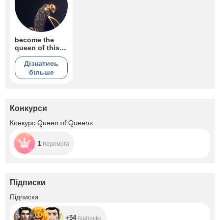
become the
queen of this
hell
Дізнатись
більше
Конкурси
Конкурс Queen of Queens
1
перемога
Підписки
+54
Підписки
+54
підписки