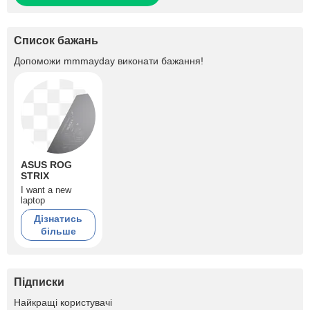
Список бажань
Допоможи
mmmayday
виконати бажання!
ASUS ROG
STRIX
I want a new
laptop
Дізнатись
більше
Підписки
+1
Найкращі користувачі