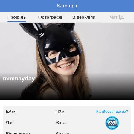
mmmayday
Категорії
Профіль
Фотографії
Відеокліпи
Чат
mmmayday
Ім’я:
LIZA
FanBoost - що це?
Я є:
Жінка
Рідне місто:
Россия