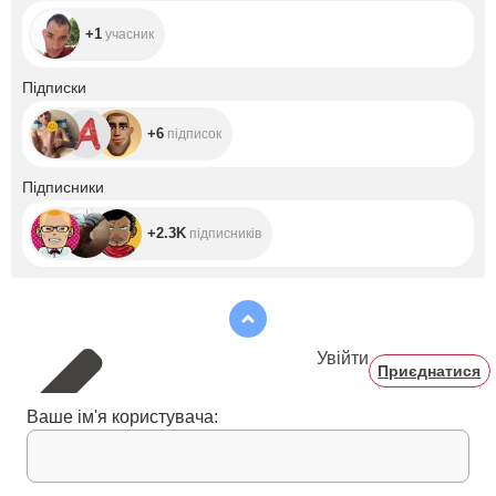
+1
учасник
+6
Підписки
+6
підписок
+2.3K
Підписники
+2.3K
підписників
Увійти
Приєднатися
Ваше ім'я користувача: