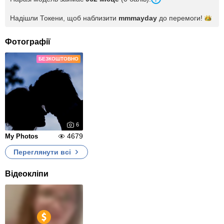
Надішли Токени, щоб наблизити
mmmayday
до
перемоги!
Фотографії
БЕЗКОШТОВНО
6
4679
My Photos
Переглянути всі
Відеокліпи