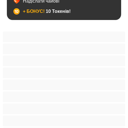
Надіслати чайові
+ БОНУС!
10 Токенів!
BBW
Іграшки
Індійки
Азіатки
Анал
Арабки
Блондинки
Бондаж