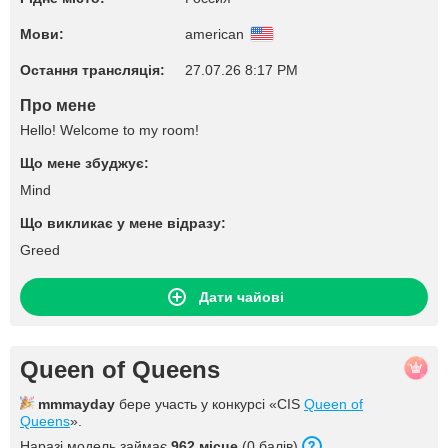
Мови:
american
Остання трансляція:
27.07.26 8:17 PM
Про мене
Hello! Welcome to my room!
Що мене збуджує:
Mind
Що викликає у мене відразу:
Greed
Дати чайові
Queen of Queens
mmmayday
бере участь у конкурсі «CIS
Queen of
Queens
».
Наразі модель займає
962 місце
(0 балів).