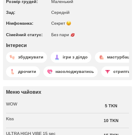
Розмір грудей:
Маленький
Зад:
Середній
Німфоманка:
Секрет
Сімейний статус:
Без пари
Інтереси
збуджувати
ігри з ділдо
мастурбація 
дрочити
насолоджуватись
стриптиз
Меню чайових
WOW
5 TKN
Kiss
10 TKN
ULTRA HIGH VIBE 15 sec