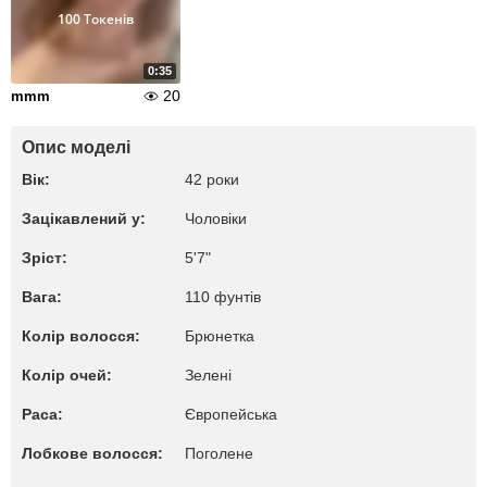
100 Токенів
0:35
20
mmm
Опис моделі
Вік:
42 роки
Зацікавлений у:
Чоловіки
Зріст:
5'7"
Вага:
110 фунтів
Колір волосся:
Брюнетка
Колір очей:
Зелені
Раса:
Європейська
Лобкове волосся:
Поголене