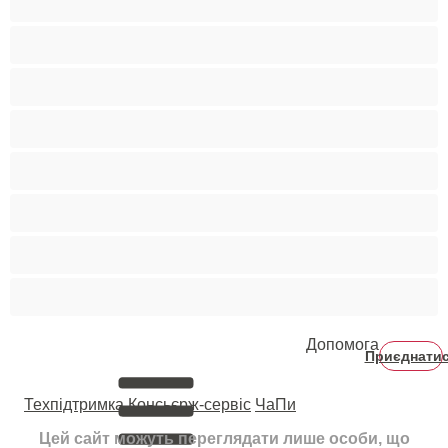
Руденькі
Світлошкірі
Середні груди
Сквірт
Старенькі
Студентки
Фетиш
Допомога
Приєднати
Техпідтримка
Консьєрж-сервіс
ЧаПи
Цей сайт можуть переглядати лише особи, що