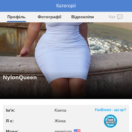
NylonQueen
Категорії
Профіль
Фотографії
Відеокліпи
Чат
NylonQueen
Ім’я:
Ksena
FanBoost - що це?
Я є:
Жінка
Мови:
american