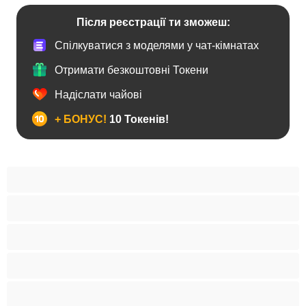
Після реєстрації ти зможеш:
Спілкуватися з моделями у чат-кімнатах
Отримати безкоштовні Токени
Надіслати чайові
+ БОНУС!
10 Токенів!
BBW
Іграшки
Індійки
Азіатки
Анал