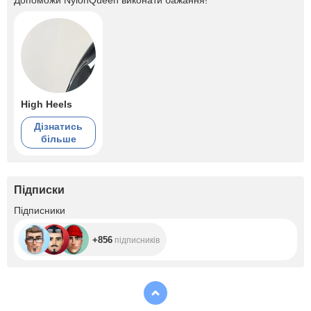
Допоможи
NylonQueen
виконати бажання!
High Heels
Дізнатись
більше
Підписки
+856
Підписники
+856
підписників