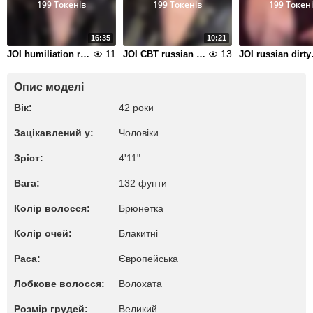
199 Токенів
199 Токенів
199 Токен
16:35
10:21
11
13
JOI humiliation russian dirty talk
JOI CBT russian dirty talk
JOI r
Опис моделі
Вік:
42 роки
Зацікавлений у:
Чоловіки
Зріст:
4'11"
Вага:
132 фунти
Колір волосся:
Брюнетка
Колір очей:
Блакитні
Раса:
Європейська
Лобкове волосся:
Волохата
Розмір грудей:
Великий