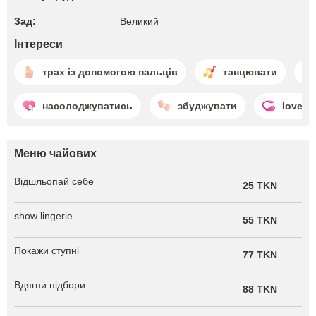
Зад:
Великий
Інтереси
трах із допомогою пальців
танцювати
насолоджуватись
збуджувати
lovens
Меню чайових
Відшльопай себе
25 TKN
show lingerie
55 TKN
Покажи ступні
77 TKN
Вдягни підбори
88 TKN