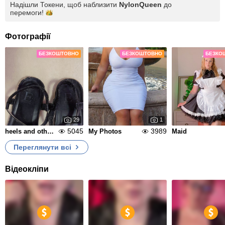
Надішли Токени, щоб наблизити
NylonQueen
до
перемоги!
Фотографії
БЕЗКОШТОВНО
БЕЗКОШТОВНО
БЕЗКО
29
1
5045
3989
heels and other shoes
My Photos
Maid
Переглянути всі
Відеокліпи