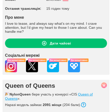
Остання трансляція:
15 годин тому
Про мене
I love to tease, and always say what’s on my mind. I crave
attention, but I’d give my heart to those I care about. Can you
handle me?
Дати чайові
Соціальні мережі
Безкоштовно
Безкоштовно
Безкоштовно
Безкоштовно
Queen of Queens
NylonQueen
бере участь у конкурсі «CIS
Queen of
Queens
».
Наразі модель займає
2091 місце
(204 бали).