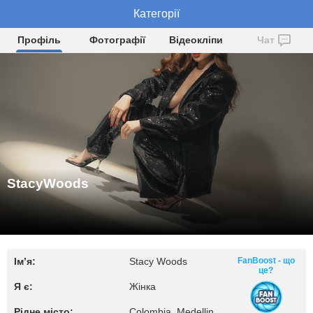
StacyWoods
Категорії
Профіль
Фотографії
Відеокліпи
Чат
StacyWoods
Ім’я:
Stacy Woods
FanBoost - що
це?
Я є:
Жінка
Рідне місто:
Colombia, Medellin